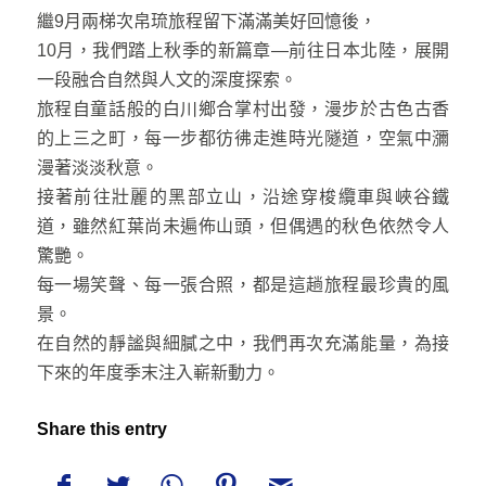
繼9月兩梯次帛琉旅程留下滿滿美好回憶後，
10月，我們踏上秋季的新篇章—前往日本北陸，展開
一段融合自然與人文的深度探索。
旅程自童話般的白川鄉合掌村出發，漫步於古色古香
的上三之町，每一步都彷彿走進時光隧道，空氣中瀰
漫著淡淡秋意。
接著前往壯麗的黑部立山，沿途穿梭纜車與峽谷鐵
道，雖然紅葉尚未遍佈山頭，但偶遇的秋色依然令人
驚艷。
每一場笑聲、每一張合照，都是這趟旅程最珍貴的風
景。
在自然的靜謐與細膩之中，我們再次充滿能量，為接
下來的年度季末注入嶄新動力。
Share this entry